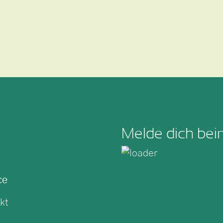
Melde dich bei
ce
kt