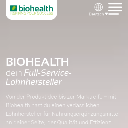
Skip to main navigation
Skip to main content
Skip to page footer
Deutsch
BIOHEALTH
Full-Service-
dein
Lohnhersteller
Von der Produktidee bis zur Marktreife – mit
Biohealth hast du einen verlässlichen
Lohnhersteller für Nahrungsergänzungsmittel
an deiner Seite, der Qualität und Effizienz