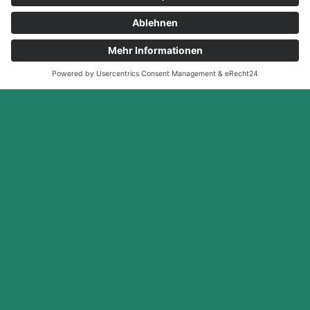
Dein Lohnhersteller
für Nahrungs­
ergänzungsmittel
Germany
Made in
Willkommen bei
BHI Biohealth International
–